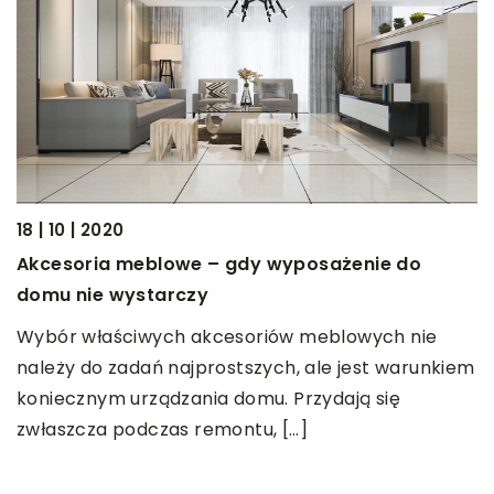
18 | 10 | 2020
23
Akcesoria meblowe – gdy wyposażenie do
M
domu nie wystarczy
P
Wybór właściwych akcesoriów meblowych nie
u
należy do zadań najprostszych, ale jest warunkiem
w
koniecznym urządzania domu. Przydają się
zwłaszcza podczas remontu, […]