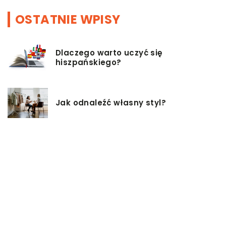
OSTATNIE WPISY
Dlaczego warto uczyć się
hiszpańskiego?
Jak odnaleźć własny styl?
Czy istnieją zdrowsze alternatywy
dla palenia papierosów?
Baza inwestycji budowlanych – co
musisz wiedzieć?