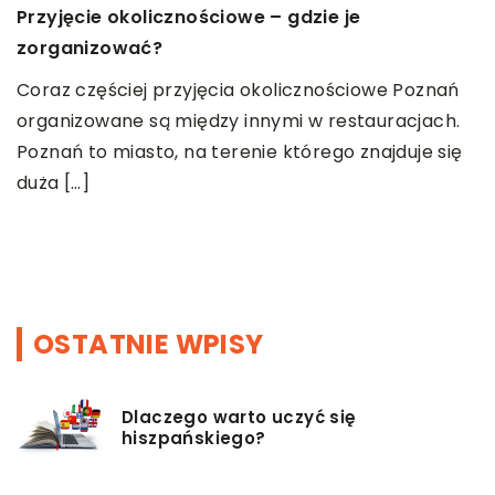
M
Przyjęcie okolicznościowe – gdzie je
m
zorganizować?
M
Coraz częściej przyjęcia okolicznościowe Poznań
o
organizowane są między innymi w restauracjach.
e
Poznań to miasto, na terenie którego znajduje się
t
duża […]
m
OSTATNIE WPISY
Dlaczego warto uczyć się
hiszpańskiego?