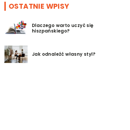
OSTATNIE WPISY
Dlaczego warto uczyć się
hiszpańskiego?
Jak odnaleźć własny styl?
Baza inwestycji budowlanych – co
musisz wiedzieć?
Co warto mieć na uwadze, przy
wyborze damskiej torebki?