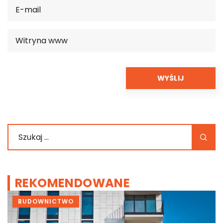
REKOMENDOWANE
BUDOWNICTWO
R