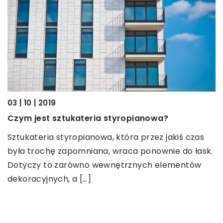
03 | 10 | 2019
06 |
Czym jest sztukateria styropianowa?
Zak
Sztukateria styropianowa, która przez jakiś czas
była trochę zapomniana, wraca ponownie do łask.
Jako
Dotyczy to zarówno wewnętrznych elementów
świe
dekoracyjnych, a […]
pięk