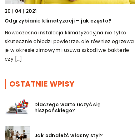
05
20 | 04 | 2021
o
O
Odgrzybianie klimatyzacji – jak często?
r
Nowoczesna instalacja klimatyzacyjna nie tylko
e
S
skutecznie chłodzi powietrze, ale również ogrzewa
N
je w okresie zimowym i usuwa szkodliwe bakterie
u
czy […]
OSTATNIE WPISY
Dlaczego warto uczyć się
hiszpańskiego?
Jak odnaleźć własny styl?