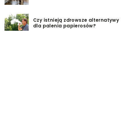
Czy istnieją zdrowsze alternatywy
dla palenia papierosów?
Baza inwestycji budowlanych – co
musisz wiedzieć?
Co warto mieć na uwadze, przy
wyborze damskiej torebki?
Modne torebki na sezon zimowy