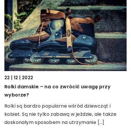
22 | 12 | 2022
13
Rolki damskie – na co zwrócić uwagę przy
J
wyborze?
K
Rolki są bardzo popularne wśród dziewcząt i
z
kobiet. Są nie tylko zabawą w jeździe, ale także
o
doskonałym sposobem na utrzymanie […]
[