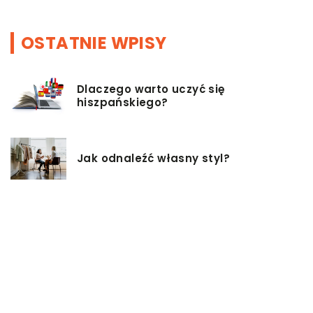
OSTATNIE WPISY
Dlaczego warto uczyć się
hiszpańskiego?
Jak odnaleźć własny styl?
Czy istnieją zdrowsze alternatywy
dla palenia papierosów?
Baza inwestycji budowlanych – co
musisz wiedzieć?