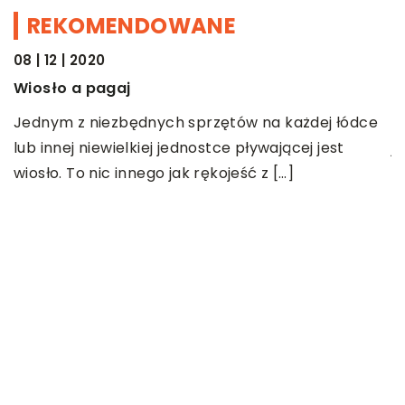
REKOMENDOWANE
08 | 12 | 2020
15
ROZRYWKA I HOBBY
Wiosło a pagaj
J
Jednym z niezbędnych sprzętów na każdej łódce
S
lub innej niewielkiej jednostce pływającej jest
j
wiosło. To nic innego jak rękojeść z […]
l
[