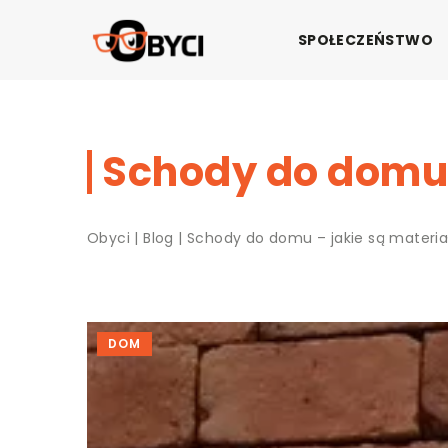
SPOŁECZEŃSTWO
Schody do domu 
Obyci
|
Blog
|
Schody do domu – jakie są materia
DOM