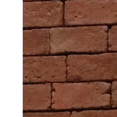
DOM
05 | 12 | 2022
Kształt zlewozmywak
Jedną z najważniejszy
rozważenia przy zakup
kuchennego jest kszta
jest wiele rodzajów zle