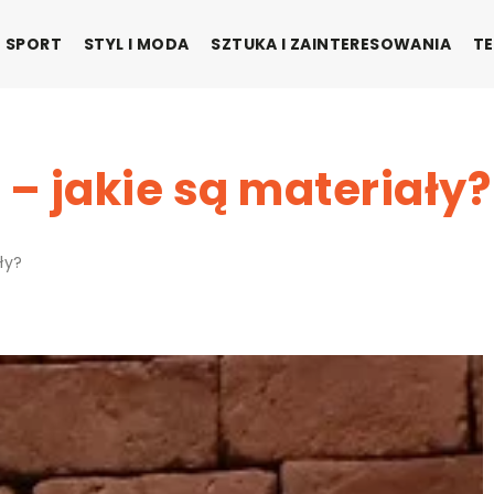
SPORT
STYL I MODA
SZTUKA I ZAINTERESOWANIA
TE
– jakie są materiały?
ły?