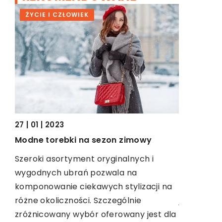
ŻYCIE I CZŁOWIEK
DOM
ę
27 | 01 | 2023
05 | 12 | 20
Modne torebki na sezon zimowy
Kształt z
z
Szeroki asortyment oryginalnych i
Jedną z na
wygodnych ubrań pozwala na
rozważenia
rej
komponowanie ciekawych stylizacji na
kuchenneg
ury
różne okoliczności. Szczególnie
jest wiele
zróżnicowany wybór oferowany jest dla