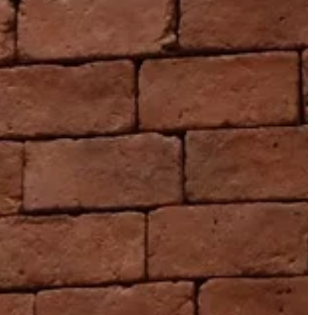
BUDOWNICTWO
13 | 12 | 2022
Deski tarasowe – czym powinny si
charakteryzować?
a – jaki wybrać?
Drewniane deski tarasowe są jedną 
ch rzeczy do
najważniejszych części Twojego
ie zlewu
pokładu. Są one powierzchnią, po któ
łt. Dostępnych
chodzisz i stanowią większość strukt
wów i każdy z […]
[…]