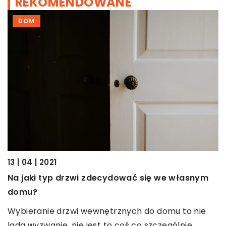
REKOMENDOWANE
DOM
21
13 | 04 | 2021
W
Na jaki typ drzwi zdecydować się we własnym
o
domu?
W
Wybieranie drzwi wewnętrznych do domu to nie
p
ć
lada wyzwanie, nie jest to coś co szczególnie