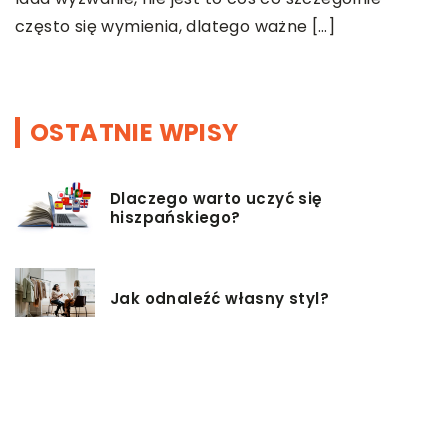
g
często się wymienia, dlatego ważne […]
[
OSTATNIE WPISY
Dlaczego warto uczyć się
hiszpańskiego?
Jak odnaleźć własny styl?
Czy istnieją zdrowsze alternatywy
dla palenia papierosów?