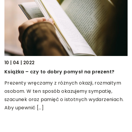
10 | 04 | 2022
08
ę
Książka – czy to dobry pomysł na prezent?
U
z
Prezenty wręczamy z różnych okazji, rozmaitym
osobom. W ten sposób okazujemy sympatię,
M
szacunek oraz pamięć o istotnych wydarzeniach.
g
Aby upewnić […]
p