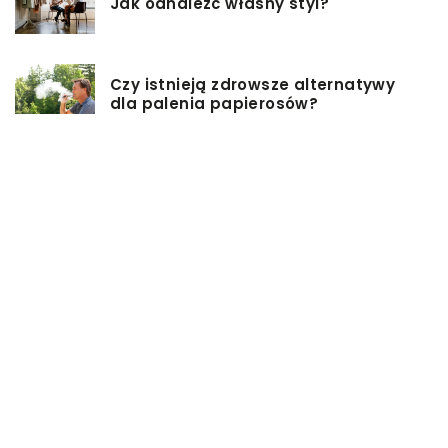
Jak odnaleźć własny styl?
Czy istnieją zdrowsze alternatywy
dla palenia papierosów?
Baza inwestycji budowlanych – co
musisz wiedzieć?
Co warto mieć na uwadze, przy
wyborze damskiej torebki?
Modne torebki na sezon zimowy