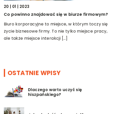
20 | 01 | 2023
15
Co powinno znajdować się w biurze firmowym?
J
d
Biuro korporacyjne to miejsce, w którym toczy się
ie
życie biznesowe firmy. To nie tylko miejsce pracy,
P
ale także miejsce interakcji […]
k
b
OSTATNIE WPISY
Dlaczego warto uczyć się
hiszpańskiego?