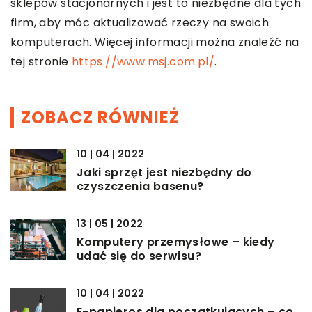
sklepów stacjonarnych i jest to niezbędne dla tych
firm, aby móc aktualizować rzeczy na swoich
komputerach. Więcej informacji można znaleźć na
tej stronie
https://www.msj.com.pl/
.
ZOBACZ RÓWNIEŻ
10 | 04 | 2022
Jaki sprzęt jest niezbędny do
czyszczenia basenu?
13 | 05 | 2022
Komputery przemysłowe – kiedy
udać się do serwisu?
10 | 04 | 2022
E-papieros dla początkujących – co