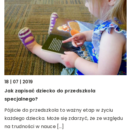
18 | 07 | 2019
14
Jak zapisać dziecko do przedszkola
C
specjalnego?
P
Pójście do przedszkola to ważny etap w życiu
z
każdego dziecka. Może się zdarzyć, że ze względu
o
na trudności w nauce […]