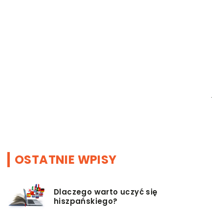
16
P
K
j
s
s
OSTATNIE WPISY
Dlaczego warto uczyć się
hiszpańskiego?