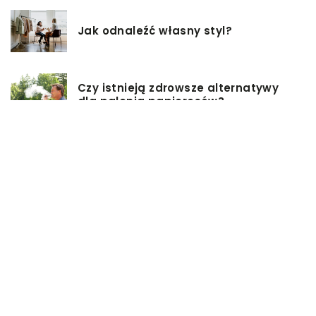
Jak odnaleźć własny styl?
Czy istnieją zdrowsze alternatywy
dla palenia papierosów?
Baza inwestycji budowlanych – co
musisz wiedzieć?
Co warto mieć na uwadze, przy
wyborze damskiej torebki?
Modne torebki na sezon zimowy