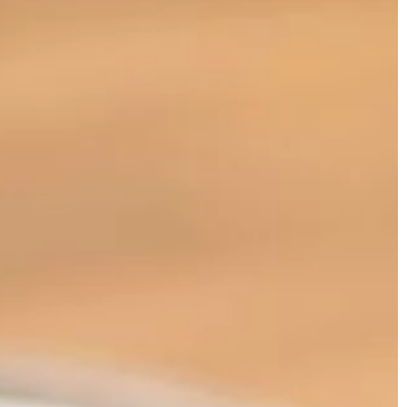
DOM
tywany jest w
14 | 07 | 2022
arności zyskuje
 Doskonale
Kompleksowe usługi elektryczne
ede wszystkim w
Dostęp do elektryczności jest obecn
h urazów kończyn
niezbędny w każdym budynku i stan
dosłownie podstawowe dobro każd