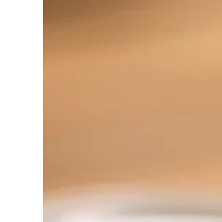
ZDROWY STYL ŻYCIA
10 | 05 | 2020
Jaki sprzęt wykorzys
magnetoterapii?
Z roku na rok na popul
tzw. magnetoterapia.
sprawdza się ona prz
leczeniu różnorodnyc
[…]