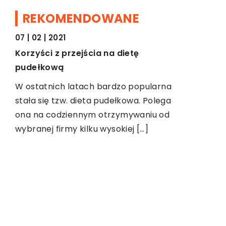
REKOMENDOWANE
07 | 02 | 2021
ZDROWY STYL ŻYCIA
ZDROWY 
Korzyści z przejścia na dietę
pudełkową
W ostatnich latach bardzo popularna
stała się tzw. dieta pudełkowa. Polega
10 | 05 | 2
ona na codziennym otrzymywaniu od
Jaki sprz
wybranej firmy kilku wysokiej […]
magnetote
Z roku na 
tzw. magn
sprawdza 
ie
leczeniu 
owi
[…]
ego