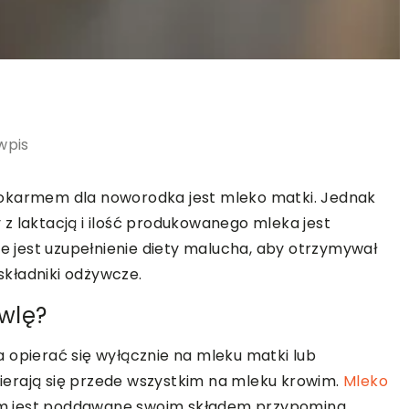
wpis
pokarmem dla noworodka jest mleko matki. Jednak
z laktacją i ilość produkowanego mleka jest
ne jest uzupełnienie diety malucha, aby otrzymywał
składniki odżywcze.
wlę?
 opierać się wyłącznie na mleku matki lub
erają się przede wszystkim na mleku krowim.
Mleko
rym jest poddawane swoim składem przypomina