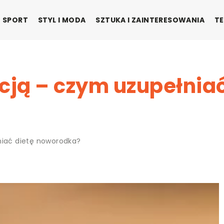
SPORT
STYL I MODA
SZTUKA I ZAINTERESOWANIA
TE
cją – czym uzupełniać
niać dietę noworodka?