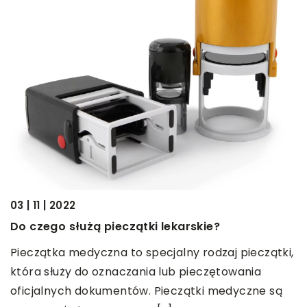
02 | 04 | 2018
Rolety wewnętrzne czy zewnętr
arskie?
Poszukując rolet okiennych moż
ny rodzaj pieczątki,
się na rolety zewnętrzne lub wew
 pieczętowania
rozwiązania mają swoje zalety i w
zątki medyczne są
przed […]