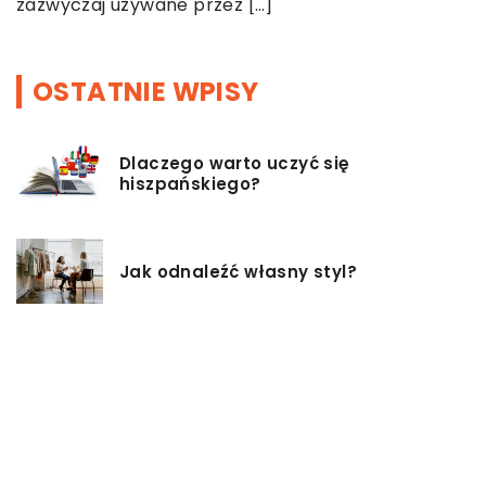
OSTATNIE WPISY
Dlaczego warto uczyć się
hiszpańskiego?
Jak odnaleźć własny styl?
Czy istnieją zdrowsze alternatywy
dla palenia papierosów?
Baza inwestycji budowlanych – co
musisz wiedzieć?