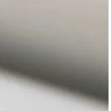
MOTO & TECH
dla podróżników
krajobrazy i perły
ycyjne priorytety
ają na decyzję o
ch miejsc […]
17 | 06 | 2021
Typy pojazdów jakie można oddać 
sprzedać w skupie
Pojazdy mechaniczne towarzyszą
ludziom już od wielu lat i dziś trudno
wyobrazić sobie bez nich codzienne