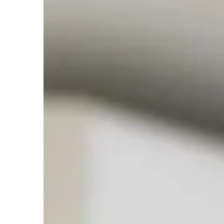
09 | 12 | 2020
ROZRYWKA I HOBBY
Północ Europy – raj 
Ciepły klimat, sielskie 
architektury – to trad
turystów, które wpływ
odwiedzeniu konkretny