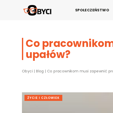
SPOŁECZEŃSTWO
Co pracownikom
upałów?
Obyci
|
Blog
|
Co pracownikom musi zapewnić p
ŻYCIE I CZŁOWIEK