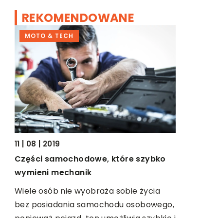
REKOMENDOWANE
09 | 12 | 2
MOTO & TECH
ROZRYWK
Północ Eu
Ciepły klim
architektu
turystów, 
odwiedzeni
11 | 08 | 2019
i
Części samochodowe, które szybko
wymieni mechanik
Wiele osób nie wyobraża sobie życia
bez posiadania samochodu osobowego,