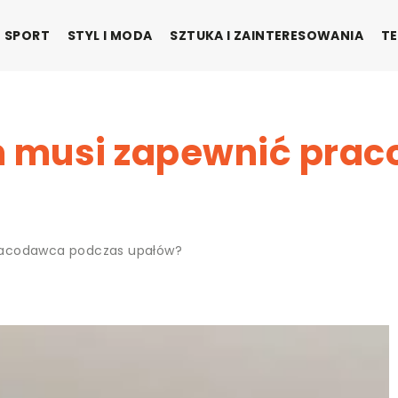
SPORT
STYL I MODA
SZTUKA I ZAINTERESOWANIA
TE
 musi zapewnić pra
racodawca podczas upałów?