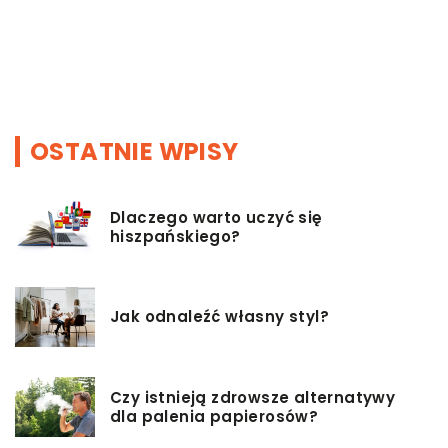
T
m
T
OSTATNIE WPISY
Dlaczego warto uczyć się
hiszpańskiego?
Jak odnaleźć własny styl?
Czy istnieją zdrowsze alternatywy
dla palenia papierosów?