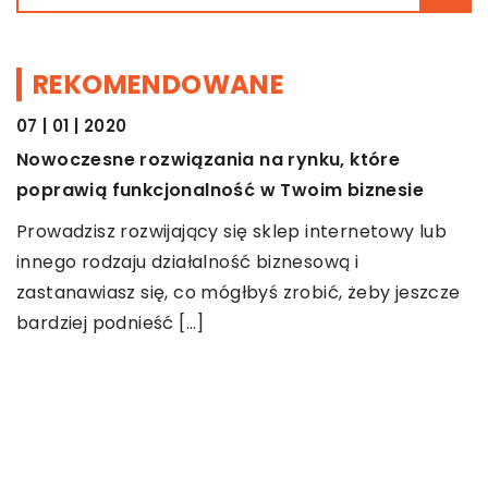
REKOMENDOWANE
07 | 01 | 2020
BIZNES
Nowoczesne rozwiązania na rynku, które
poprawią funkcjonalność w Twoim biznesie
Prowadzisz rozwijający się sklep internetowy lub
innego rodzaju działalność biznesową i
zastanawiasz się, co mógłbyś zrobić, żeby jeszcze
bardziej podnieść […]
13
T