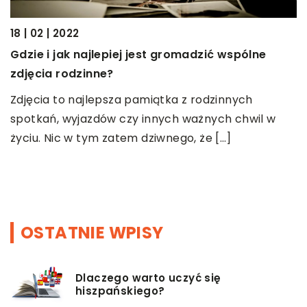
18 | 02 | 2022
05
Gdzie i jak najlepiej jest gromadzić wspólne
D
zdjęcia rodzinne?
k
Zdjęcia to najlepsza pamiątka z rodzinnych
P
spotkań, wyjazdów czy innych ważnych chwil w
t
życiu. Nic w tym zatem dziwnego, że […]
f
k
OSTATNIE WPISY
Dlaczego warto uczyć się
hiszpańskiego?