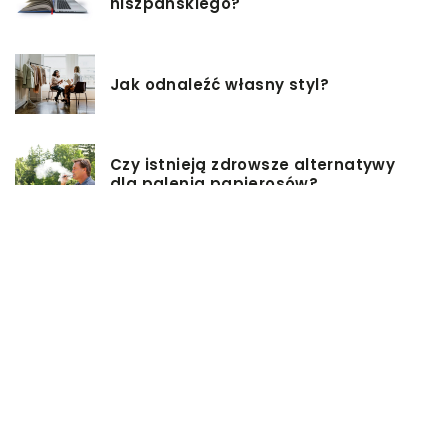
hiszpańskiego?
Jak odnaleźć własny styl?
Czy istnieją zdrowsze alternatywy
dla palenia papierosów?
Baza inwestycji budowlanych – co
musisz wiedzieć?
Co warto mieć na uwadze, przy
wyborze damskiej torebki?
Modne torebki na sezon zimowy