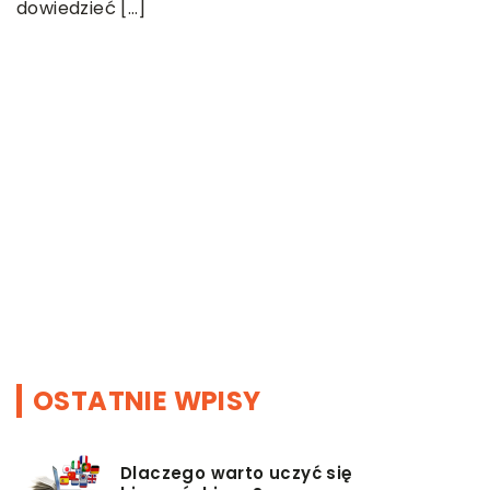
dowiedzieć […]
11
J
i 
S
f
S
OSTATNIE WPISY
Dlaczego warto uczyć się