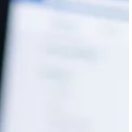
ZDROWY STYL ŻYCIA
03 | 02 | 2022
 etapy należy
Magnetoterapia – czym jest i kto
mać tam pracę?
powinien ją stosować?
dzina medycyny,
Magnetoterapia to technika polega
zeniem zębów oraz
na leczeniu chorób układu kostnego
znymi, jak i