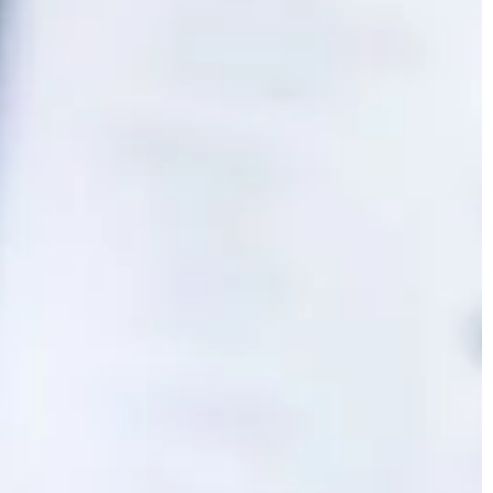
skóry. Zabieg coraz częściej wykonu
ku z tym w […]
się samodzielnie w domu z […]