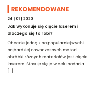
REKOMENDOWANE
24 | 01 | 2020
MOTO & TECH
ZDROWY 
Jak wykonuje się cięcie laserem i
dlaczego się to robi?
Obecnie jedną z najpopularniejszych i
najbardziej nowoczesnych metod
obróbki różnych materiałów jest cięcie
laserem. Stosuje się je w celu nadania
[…]
14 | 03 | 2
Stomatolo
ukończyć,
Stomatolo
jąca
która zajm
 czy
działaniami