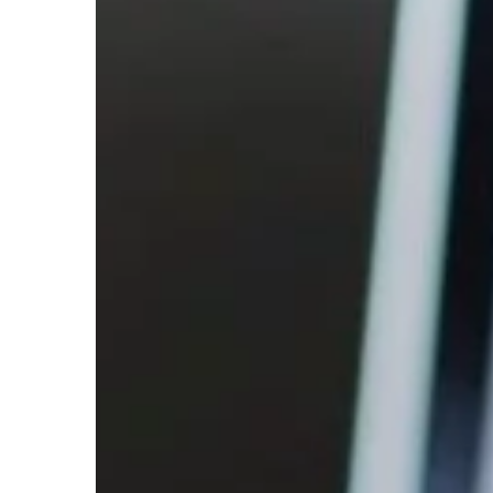
ZDROWY STYL ŻYCIA
14 | 03 | 2022
Stomatologia – jakie
ukończyć, aby otrzy
Stomatologia to dzie
która zajmuje się lec
działaniami profilaktyc