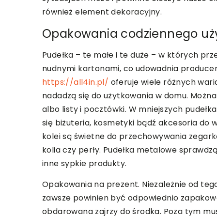
również element dekoracyjny.
Opakowania codziennego uż
Pudełka – te małe i te duże – w których pr
nudnymi kartonami, co udowadnia producent
https://all4in.pl/
oferuje wiele różnych wari
nadadzą się do użytkowania w domu. Można 
albo listy i pocztówki. W mniejszych pudeł
się biżuteria, kosmetyki bądź akcesoria do 
kolei są świetne do przechowywania zegarkó
kolia czy perły. Pudełka metalowe sprawdzą
inne sypkie produkty.
Opakowania na prezent. Niezależnie od tego
zawsze powinien być odpowiednio zapakow
obdarowana zajrzy do środka. Poza tym mus