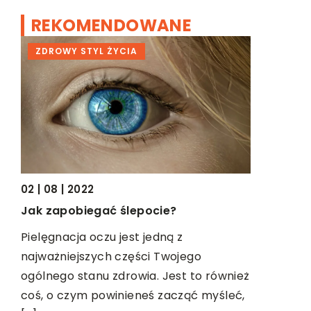
REKOMENDOWANE
ZDROWY STYL ŻYCIA
BIZNES
11 | 09 | 20
Księgowoś
02 | 08 | 2022
Księgowość
Jak zapobiegać ślepocie?
usług, jak
Pielęgnacja oczu jest jedną z
firmy. Nie
et
najważniejszych części Twojego
księgowości
ogólnego stanu zdrowia. Jest to również
i
coś, o czym powinieneś zacząć myśleć,