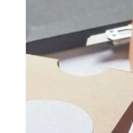
BIZNES
11 | 09 | 2022
Księgowość – jakie us
Księgowość jest jedną
usług, jakie możesz mi
firmy. Nie chodzi tylk
księgowości, ale o […]