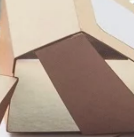
BEZ KATEGORII
ługi oferuje?
11 | 05 | 2022
 z najważniejszych
Palety – jakie są niezbędne w
eć dla swojej
magazynie?
o o prowadzenie
W magazynie jest wiele rodzajów pal
– od drewnianych, plastikowych i
metalowych, przez rolkowe, po wózk
widłowe i wózki z […]