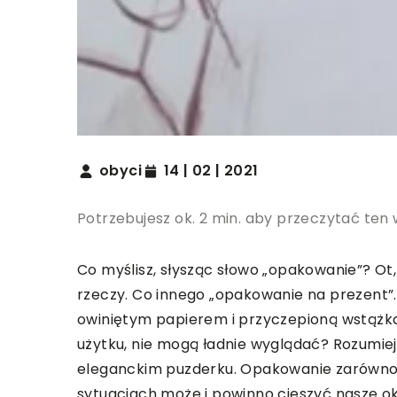
obyci
14 | 02 | 2021
Potrzebujesz ok. 2 min. aby przeczytać ten 
Co myślisz, słysząc słowo „opakowanie”? Ot
rzeczy. Co innego „opakowanie na prezent”.
owiniętym papierem i przyczepioną wstążką
użytku, nie mogą ładnie wyglądać? Rozumieją
eleganckim puzderku. Opakowanie zarówno 
sytuacjach może i powinno cieszyć nasze ok