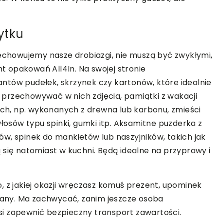
ytku
zechowujemy nasze drobiazgi, nie muszą być zwykłymi,
 opakowań All4In. Na swojej stronie
antów pudełek, skrzynek czy kartonów, które idealnie
przechowywać w nich zdjęcia, pamiątki z wakacji
kach, np. wykonanych z drewna lub karbonu, zmieści
włosów typu spinki, gumki itp. Aksamitne puzderka z
w, spinek do mankietów lub naszyjników, takich jak
 się natomiast w kuchni. Będą idealne na przyprawy i
, z jakiej okazji wręczasz komuś prezent, upominek
any. Ma zachwycać, zanim jeszcze osoba
i zapewnić bezpieczny transport zawartości.