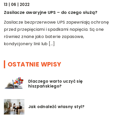
13 | 06 | 2022
10
Zasilacze awaryjne UPS – do czego służą?
K
my
Zasilacze bezprzerwowe UPS zapewniają ochronę
U
przed przepięciami i spadkami napięcia. Są one
p
również znane jako baterie zapasowe,
O
kondycjonery linii lub […]
o
OSTATNIE WPISY
Dlaczego warto uczyć się
hiszpańskiego?
Jak odnaleźć własny styl?