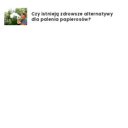
Czy istnieją zdrowsze alternatywy
dla palenia papierosów?
Baza inwestycji budowlanych – co
musisz wiedzieć?
Co warto mieć na uwadze, przy
wyborze damskiej torebki?
Modne torebki na sezon zimowy