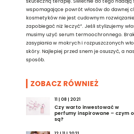
skuteczną terapię. Świetnie do tego nadają s
wspomagające powrót włosów do dawnej ch
kosmetyków nie jest cudownym rozwiązanie
zapobiegać niż leczyć”. Jeśli stylizujemy wł
musimy użyć serum termoochronnego. Brak t
zasypiania w mokrych i rozpuszczonych włosa
skóry. Najlepiej przed snem je osuszyć, a n
sposób.
ZOBACZ RÓWNIEŻ
11 | 08 | 2021
Czy warto inwestować w
perfumy inspirowane – czym 
są?
12 | 11 | 2021