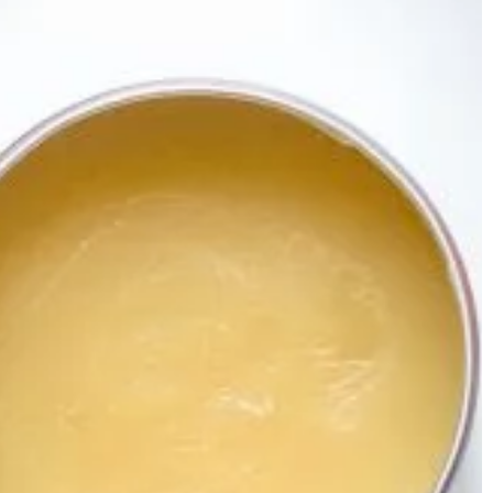
iwnego. Przecież
szafy, a więc […]
 to nie […]