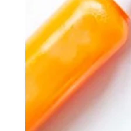
ŻYCIE I CZŁOWIEK
23 | 11 | 2018
Co kobieta powinna 
podróż
Planujesz dłuższą podr
się, jak powinna wygl