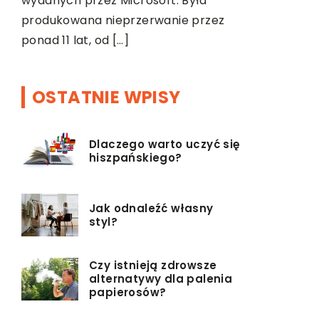
wydanych przez Microsoft. Była
walizka? N
produkowana nieprzerwanie przez
kilkumiesi
ponad 11 lat, od […]
OSTATNIE WPISY
Dlaczego warto uczyć się
hiszpańskiego?
Jak odnaleźć własny
styl?
Czy istnieją zdrowsze
alternatywy dla palenia
papierosów?