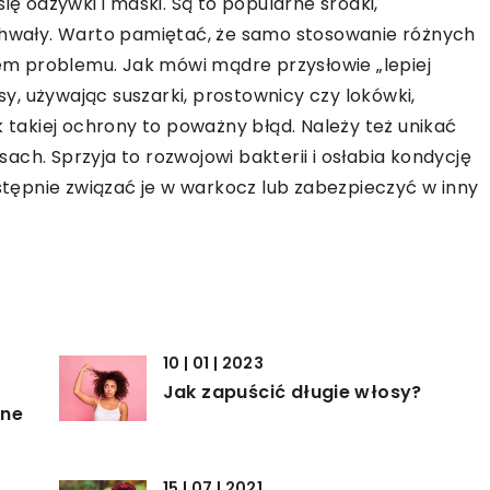
ię odżywki i maski. Są to popularne środki,
wały. Warto pamiętać, że samo stosowanie różnych
m problemu. Jak mówi mądre przysłowie „lepiej
osy, używając suszarki, prostownicy czy lokówki,
akiej ochrony to poważny błąd. Należy też unikać
ch. Sprzyja to rozwojowi bakterii i osłabia kondycję
astępnie związać je w warkocz lub zabezpieczyć w inny
10 | 01 | 2023
Jak zapuścić długie włosy?
one
15 | 07 | 2021