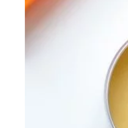
walizka? Nic w tym dz
kilkumiesięczny wyjazd