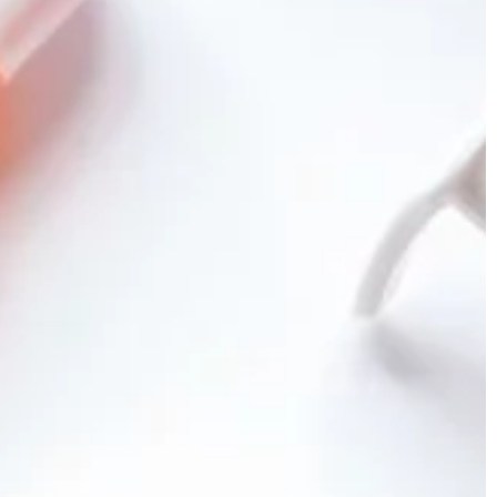
ŻYCIE I CZŁOWIEK
28 | 02 | 2018
zabrać w długą
Jakie buty wybierać na wiosnę?
Wiosna zbliża się wielkimi krokami i r
óż i zastanawiasz
się coraz cieplej. Zimowe obuwie
ądać Twoja
niedługo zostanie schowane w głąb