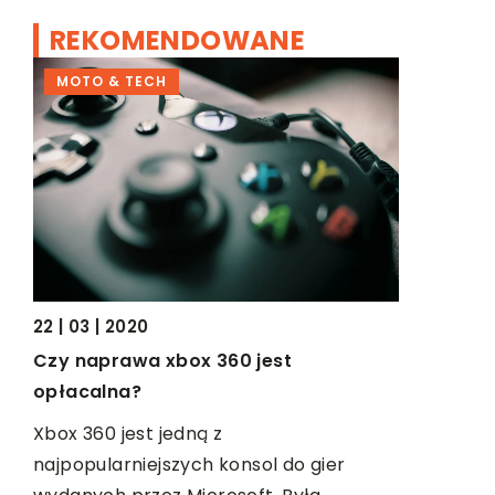
REKOMENDOWANE
MOTO & TECH
ŻYCIE I 
22 | 03 | 2020
23 | 11 | 201
Czy naprawa xbox 360 jest
Co kobiet
opłacalna?
podróż
obi
Xbox 360 jest jedną z
Planujesz 
najpopularniejszych konsol do gier
się, jak p