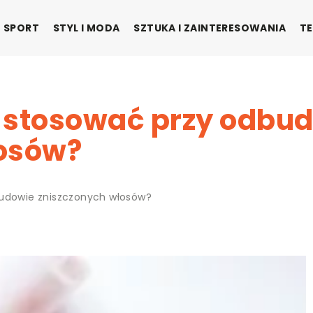
SPORT
STYL I MODA
SZTUKA I ZAINTERESOWANIA
TE
 stosować przy odbu
łosów?
budowie zniszczonych włosów?