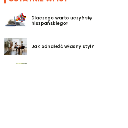
Dlaczego warto uczyć się
hiszpańskiego?
Jak odnaleźć własny styl?
Czy istnieją zdrowsze alternatywy
dla palenia papierosów?
Baza inwestycji budowlanych – co
musisz wiedzieć?
Co warto mieć na uwadze, przy
wyborze damskiej torebki?