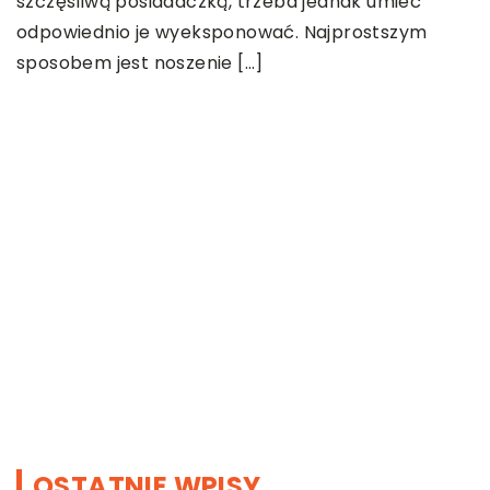
szczęśliwą posiadaczką, trzeba jednak umieć
odpowiednio je wyeksponować. Najprostszym
]
sposobem jest noszenie […]
13
W
o
S
m
ł
p
OSTATNIE WPISY