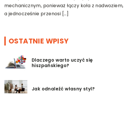
ciągu minionej dekady w Polsce, nadal wiele firm i
j
m,
instytucji jest zobowiązanych do […]
p
p
OSTATNIE WPISY
Dlaczego warto uczyć się
hiszpańskiego?
Jak odnaleźć własny styl?
Czy istnieją zdrowsze alternatywy
dla palenia papierosów?