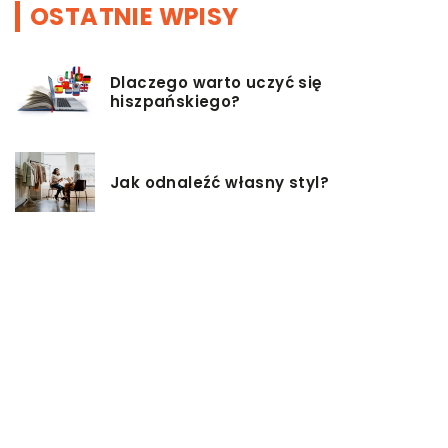
OSTATNIE WPISY
Dlaczego warto uczyć się
hiszpańskiego?
Jak odnaleźć własny styl?
Czy istnieją zdrowsze alternatywy
dla palenia papierosów?
Baza inwestycji budowlanych – co
musisz wiedzieć?
Co warto mieć na uwadze, przy