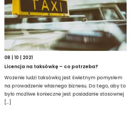
08 | 10 | 2021
05
Licencja na taksówkę – co potrzeba?
Z
–
Wożenie ludzi taksówką jest świetnym pomysłem
N
na prowadzenie własnego biznesu. Do tego, aby to
c
było możliwe konieczne jest posiadanie stosownej
z
yn
[…]
[