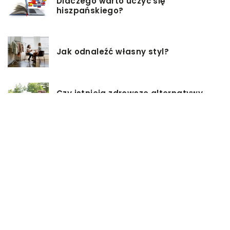
Dlaczego warto uczyć się
hiszpańskiego?
Jak odnaleźć własny styl?
Czy istnieją zdrowsze alternatywy
dla palenia papierosów?
Baza inwestycji budowlanych – co
musisz wiedzieć?
Co warto mieć na uwadze, przy
wyborze damskiej torebki?