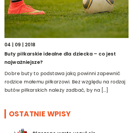
m
04 | 09 | 2018
17
Buty piłkarskie idealne dla dziecka – co jest
Z
najważniejsze?
Z
Dobre buty to podstawa jaką powinni zapewnić
w
rodzice małemu piłkarzowi. Bez względu na rodzaj
h
butów piłkarskich należy zadbać, by na […]
z
OSTATNIE WPISY