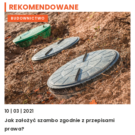
REKOMENDOWANE
BUDOWNICTWO
19
10 | 03 | 2021
C
p
Jak założyć szambo zgodnie z przepisami
ży
prawa?
W