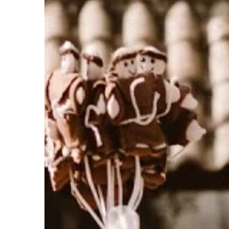
BIZNES
05 | 09 | 2021
Co pozwoli zwiększy
pracowników w prac
Praca w zakładach pr
zawsze wymagała duże