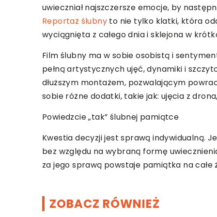
uwieczniał najszczersze emocje, by następni
Reportaż ślubny
to nie tylko klatki, która 
wyciągnięta z całego dnia i sklejona w krót
Film ślubny ma w sobie osobistą i sentyment
pełną artystycznych ujęć, dynamiki i szczyt
dłuższym montażem, pozwalającym powrac
sobie różne dodatki, takie jak: ujęcia z dron
Powiedzcie „tak” ślubnej pamiątce
Kwestia decyzji jest sprawą indywidualną. J
bez względu na wybraną formę uwiecznienia 
za jego sprawą powstaje pamiątka na całe ż
ZOBACZ RÓWNIEŻ