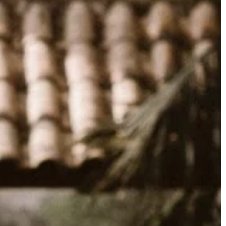
ROZRYWKA I HOBBY
02 | 09 | 2022
Nie masz pomysłu na prezent? Nic 
szkodzi! Przeczytaj ten artykuł!
ć wydajność
Prezenty to wspaniały sposób na
y?
okazanie swojej miłości, wdzięczności
uznania dla kogoś. Czy to urodziny, c
odukcyjnych od
rocznica, zawsze można […]
j wytrzymałości,