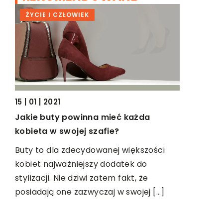
ŻYCIE I CZŁOWIEK
BIZNES
15 | 01 | 2021
Jakie buty powinna mieć każda
kobieta w swojej szafie?
nie
Buty to dla zdecydowanej większości
05 | 09 | 2
kobiet najważniejszy dodatek do
Co pozwol
stylizacji. Nie dziwi zatem fakt, że
pracowni
 i
posiadają one zazwyczaj w swojej […]
zy
Praca w z
zawsze wy