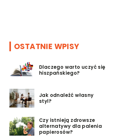
siły fizyc
stale rosn
[…]
OSTATNIE WPISY
Dlaczego warto uczyć się
hiszpańskiego?
Jak odnaleźć własny
styl?
Czy istnieją zdrowsze
alternatywy dla palenia
papierosów?