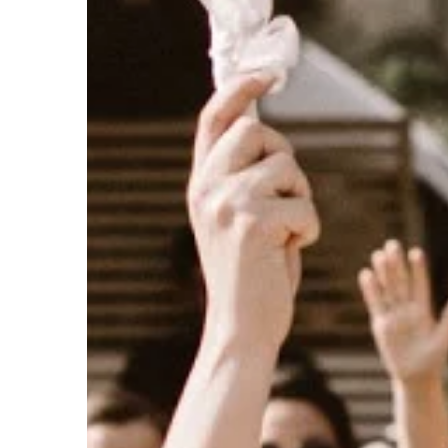
siły fizycznej i szybko
stale rosną, natomiast
[…]