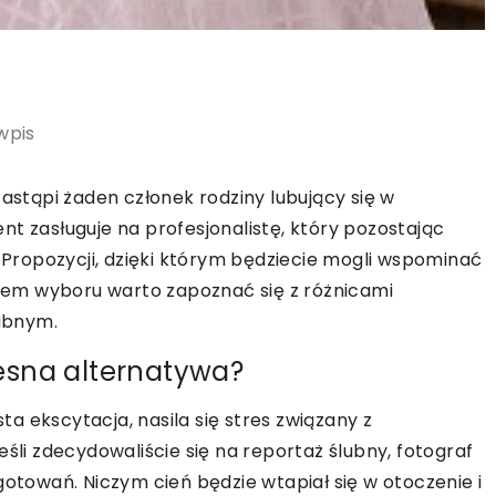
wpis
zastąpi żaden członek rodziny lubujący się w
t zasługuje na profesjonalistę, który pozostając
ropozycji, dzięki którym będziecie mogli wspominać
aniem wyboru warto zapoznać się z różnicami
ubnym.
esna alternatywa?
sta ekscytacja, nasila się stres związany z
eśli zdecydowaliście się na reportaż ślubny, fotograf
owań. Niczym cień będzie wtapiał się w otoczenie i