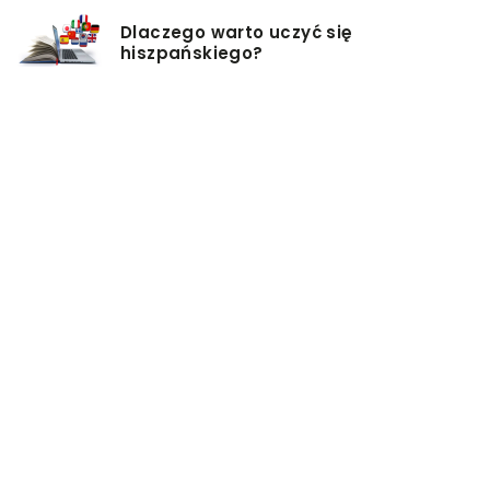
Dlaczego warto uczyć się
hiszpańskiego?
Jak odnaleźć własny styl?
Czy istnieją zdrowsze alternatywy
dla palenia papierosów?
Baza inwestycji budowlanych – co
musisz wiedzieć?
Co warto mieć na uwadze, przy
wyborze damskiej torebki?