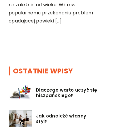
ią
jak najszy
niezależnie od wieku. Wbrew
raz
popularnemu przekonaniu problem
Jest kilka
opadającej powieki […]
spróbować,
Oto kilka 
zabiegów. 
rzeczą, […]
OSTATNIE WPISY
Dlaczego warto uczyć się
hiszpańskiego?
Jak odnaleźć własny
styl?