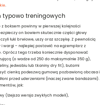
kie
.
h typowo treningowych
z boksem powinny w pierwszej kolejności
bezpieczy on bowiem skutecznie części głowy
zyli łuki brwiowe, uszy oraz szczękę. Z pewnością
 i wargi – najlepiej postawić na egzemplarz z
e. Oprócz tego trzeba koniecznie dysponować
ującą (o wadze od 250 do maksymalnie 350 g),
ny, jedwabiu lub tkaniny dry fit), butami
dosyć cienką podeszwą gumową pozbawioną obcasa i
 dłoni przed uderzeniami (inaczej zwane bandażami).
mentów, jak:
y (lżejsza wersja zwykłych modeli),