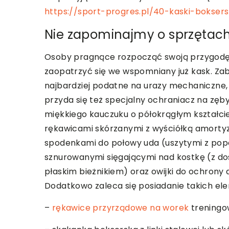
https://sport-progres.pl/40-kaski-boksers
Nie zapominajmy o sprzętac
Osoby pragnące rozpocząć swoją przygodę 
zaopatrzyć się we wspomniany już kask. Za
najbardziej podatne na urazy mechaniczne, c
przyda się też specjalny ochraniacz na zęby
miękkiego kauczuku o półokrągłym kształci
rękawicami skórzanymi z wyściółką amortyz
spodenkami do połowy uda (uszytymi z popeli
sznurowanymi sięgającymi nad kostkę (z 
płaskim bieżnikiem) oraz owijki do ochrony
Dodatkowo zaleca się posiadanie takich ele
–
rękawice przyrządowe na worek
treningow