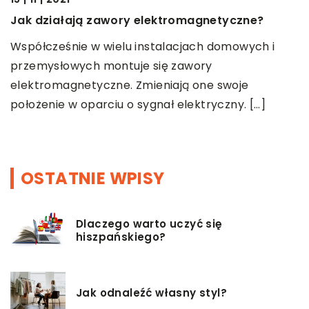
W
Jak działają zawory elektromagnetyczne?
r
Współcześnie w wielu instalacjach domowych i
S
przemysłowych montuje się zawory
c
elektromagnetyczne. Zmieniają one swoje
ż
położenie w oparciu o sygnał elektryczny. […]
n
OSTATNIE WPISY
Dlaczego warto uczyć się
hiszpańskiego?
Jak odnaleźć własny styl?