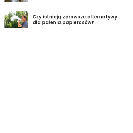
Czy istnieją zdrowsze alternatywy
dla palenia papierosów?
Baza inwestycji budowlanych – co
musisz wiedzieć?
Co warto mieć na uwadze, przy
wyborze damskiej torebki?
Modne torebki na sezon zimowy