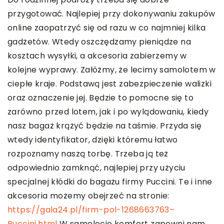
przygotować. Najlepiej przy dokonywaniu zakupów
online zaopatrzyć się od razu w co najmniej kilka
gadżetów. Wtedy oszczędzamy pieniądze na
kosztach wysyłki, a akcesoria zabierzemy w
kolejne wyprawy. Załóżmy, że lecimy samolotem w
ciepłe kraje. Podstawą jest zabezpieczenie walizki
oraz oznaczenie jej. Będzie to pomocne się to
zarówno przed lotem, jak i po wylądowaniu, kiedy
nasz bagaż krążyć będzie na taśmie. Przyda się
wtedy identyfikator, dzięki któremu łatwo
rozpoznamy naszą torbę. Trzeba ją też
odpowiednio zamknąć, najlepiej przy użyciu
specjalnej kłódki do bagażu firmy Puccini. Te i inne
akcesoria możemy obejrzeć na stronie:
https://gala24.pl/firm-pol-1268663763–
Puccini.html
W samolocie komfort zapewni nam