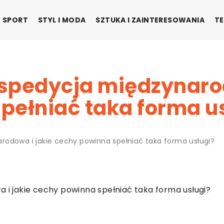
SPORT
STYL I MODA
SZTUKA I ZAINTERESOWANIA
TE
spedycja międzynarod
pełniać taka forma u
odowa i jakie cechy powinna spełniać taka forma usługi?