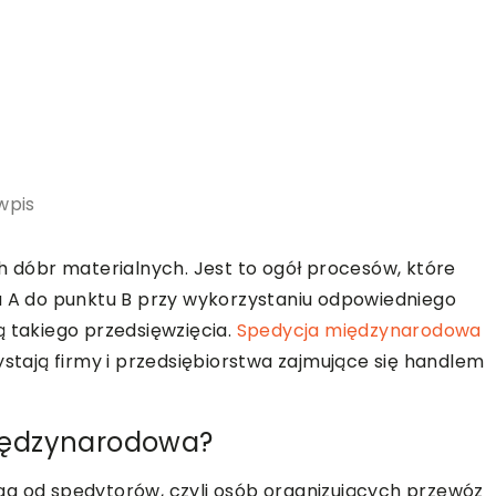
wpis
h dóbr materialnych. Jest to ogół procesów, które
u A do punktu B przy wykorzystaniu odpowiedniego
ą takiego przedsięwzięcia.
Spedycja międzynarodowa
ystają firmy i przedsiębiorstwa zajmujące się handlem
iędzynarodowa?
ga od spedytorów, czyli osób organizujących przewóz