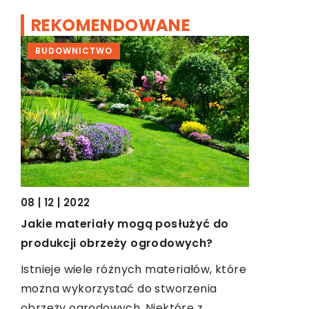
REKOMENDOWANE
BUDOWNICTWO
BIZNES
08 | 12 | 2022
14 | 07 | 2
Jakie materiały mogą posłużyć do
iem
Stosowani
produkcji obrzeży ogrodowych?
rozwiązań
transport
Istnieje wiele różnych materiałów, które
można wykorzystać do stworzenia
o
Wiele bran
obrzeży ogrodowych. Niektóre z