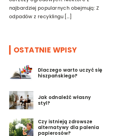
Wdrażane 
najbardziej popularnych obejmują: Z
kolejne ro
odpadów z recyklingu […]
oraz liczn
wpływają n
OSTATNIE WPISY
Dlaczego warto uczyć się
hiszpańskiego?
Jak odnaleźć własny
styl?
Czy istnieją zdrowsze
alternatywy dla palenia
papierosów?