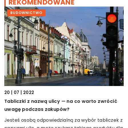
REKOMENDOWANE
BUDOWNICTWO
20 | 07 | 2022
14
Tabliczki z nazwą ulicy — na co warto zwrócić
J
uwagę podczas zakupów?
r
Jesteś osobą odpowiedzialną za wybór tabliczek z
K