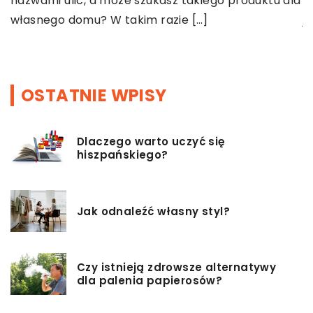
nazwami ulic, a może szukasz takiego produktu dla
s
własnego domu? W takim razie […]
j
m
OSTATNIE WPISY
Dlaczego warto uczyć się
hiszpańskiego?
Jak odnaleźć własny styl?
Czy istnieją zdrowsze alternatywy
dla palenia papierosów?