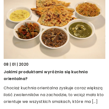
C
d
M
n
j
j
08 | 01 | 2020
Jakimi produktami wyróżnia się kuchnia
orientalna?
e.
Chociaż kuchnia orientalna zyskuje coraz większą
ilość zwolenników na zachodzie, to wciąż mało kto
orientuje we wszystkich smakach, które ma […]