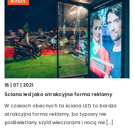
BIZNES
le
22
16 | 07 | 2021
W
Ściana led jako atrakcyjna forma reklamy
P
W czasach obecnych ta ściana LED to bardzo
r
atrakcyjna forma reklamy, bo typowy nie
o
podświetlany szyld wieczorami i nocą nie […]
t