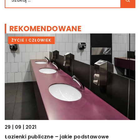
REKOMENDOWANE
ŻYCIE I CZŁOWIEK
29 | 09 | 2021
08
Łazienki publiczne – jakie podstawowe
L