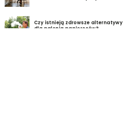
Czy istnieją zdrowsze alternatywy
dla palenia papierosów?
Baza inwestycji budowlanych – co
musisz wiedzieć?
Co warto mieć na uwadze, przy
wyborze damskiej torebki?
Modne torebki na sezon zimowy