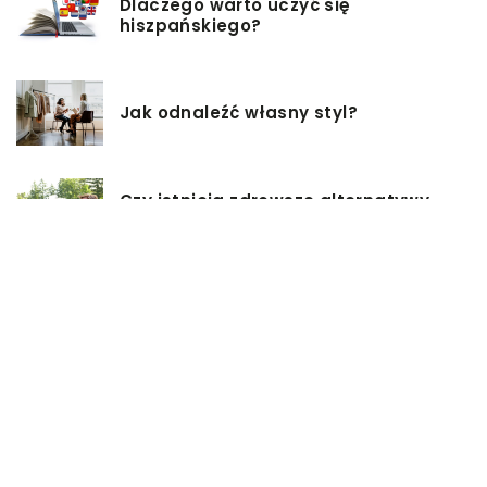
Dlaczego warto uczyć się
hiszpańskiego?
Jak odnaleźć własny styl?
Czy istnieją zdrowsze alternatywy
dla palenia papierosów?
Baza inwestycji budowlanych – co
musisz wiedzieć?
Co warto mieć na uwadze, przy
wyborze damskiej torebki?