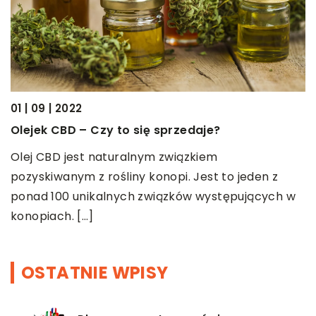
01 | 09 | 2022
27
Olejek CBD – Czy to się sprzedaje?
C
t
Olej CBD jest naturalnym związkiem
pozyskiwanym z rośliny konopi. Jest to jeden z
P
ponad 100 unikalnych związków występujących w
z
konopiach. […]
r
OSTATNIE WPISY