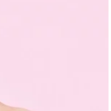
ŻYCIE I CZŁOWIEK
ie galwaniczne –
ują?
lwaniczne to
yn służących do