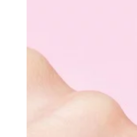
BUDOWNICTWO
24 | 01 | 2023
Zautomatyzowane lin
czym się charakteryz
Automatyczne linie ga
specjalny rodzaj masz