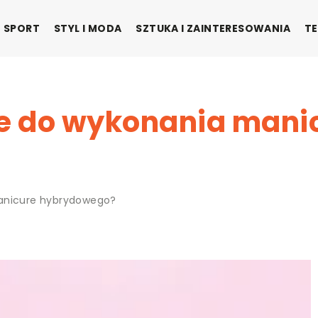
SPORT
STYL I MODA
SZTUKA I ZAINTERESOWANIA
TE
ne do wykonania mani
manicure hybrydowego?