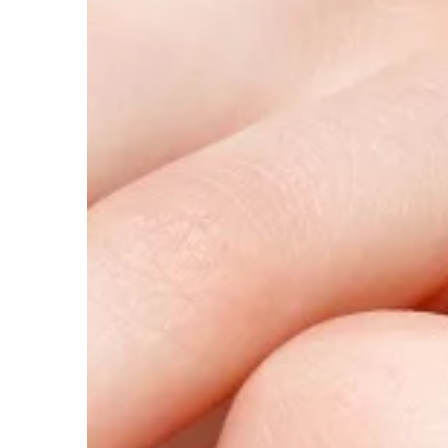
pokrywania produktów
warstwami metali lub 
zazwyczaj wykorzysty