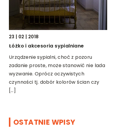
pokrywani
warstwami 
zazwyczaj
23 | 02 | 2018
Łóżko i akcesoria sypialniane
Urządzenie sypialni, choć z pozoru
h
zadanie proste, może stanowić nie lada
az
wyzwanie. Oprócz oczywistych
ch
czynności tj. dobór kolorów ścian czy
[…]
OSTATNIE WPISY