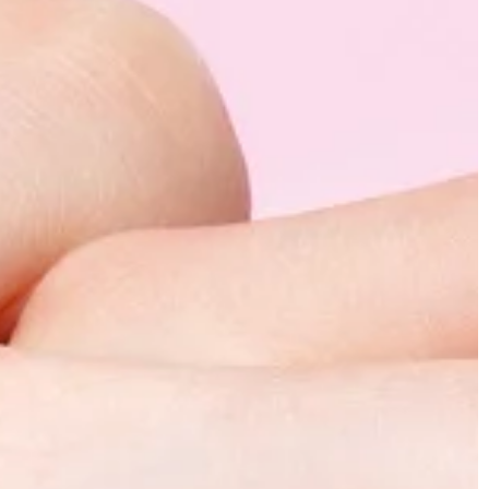
 cienkimi
niemetali. Są one
wane […]
10 | 05 | 2021
Jakie usługi oferują firmy
przeprowadzkowe?
Spakowanie wszystkich niezbędnyc
rzeczy, w tym mebli, sprzętu AGD or
innych urządzeń wielkogabarytowy
podczas przeprowadzki jest bardzo
trudnym, wymagającym czasu […]