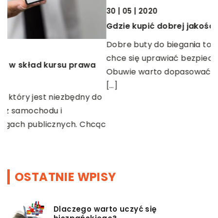
30 | 05 | 2020
Gdzie kupić dobrej jakości buty do biegania?
17
Dobre buty do biegania to podstawa, jeżeli jogging
J
chce się uprawiać bezpiecznie i efektywnie.
Obuwie warto dopasować chociażby do rodzaju
U
[…]
u
o
f
ąc
OSTATNIE WPISY
Dlaczego warto uczyć się