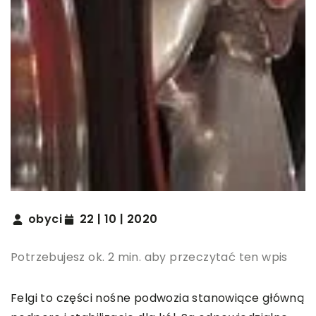
obyci
22 | 10 | 2020
Potrzebujesz ok. 2 min. aby przeczytać ten wpis
Felgi to części nośne podwozia stanowiące główną