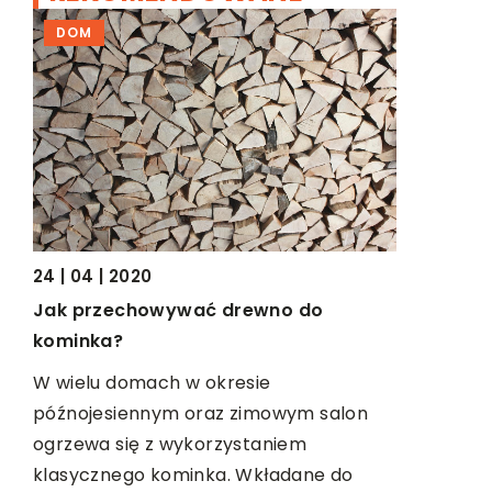
DOM
BEZ KAT
24 | 04 | 2020
11 | 05 | 20
Jak przechowywać drewno do
W jakiej 
się
kominka?
odszkod
W wielu domach w okresie
Warto ubi
późnojesiennym oraz zimowym salon
sytuacji, 
ogrzewa się z wykorzystaniem
błąd i wyrz
klasycznego kominka. Wkładane do
samochód 