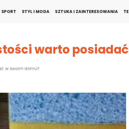
SPORT
STYL I MODA
SZTUKA I ZAINTERESOWANIA
TE
ystości warto posiad
adać w swoim domu?