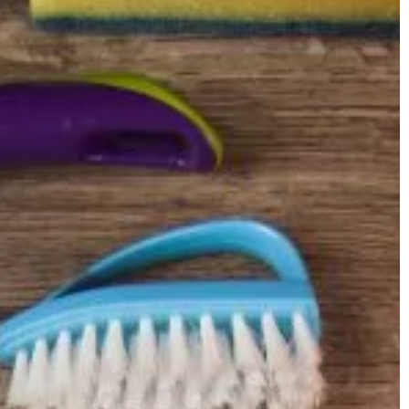
ŻYCIE I CZŁOWIEK
20 | 11 | 2022
rto dochodzić
Przydatne akcesoria, które mogą
pomóc osobom niewidomym stać 
bardziej samodzielnymi.
odszkodowanie w
rona popełniła
Osoby niewidome są często
kodę. Jeśli Twój
postrzegane jako zależne od innych,
niezdolne do zrobienia czegokolwiek