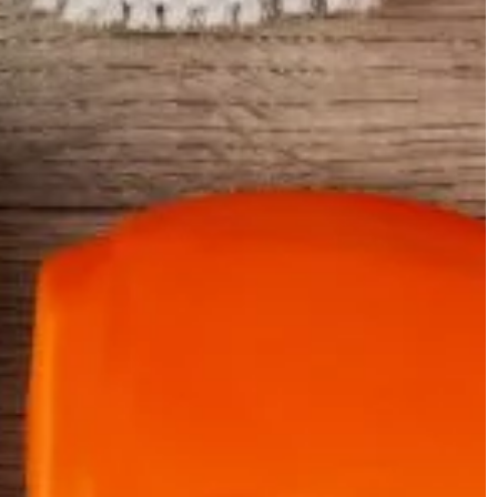
samodzielnie. Jednak dzięki
odpowiednim akcesoriom i szkoleni
[…]