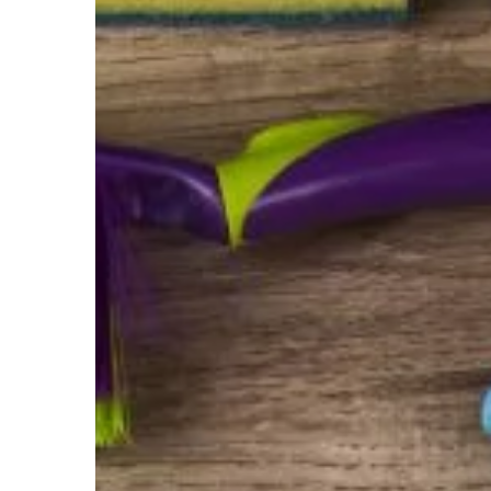
BEZ KATEGORII
11 | 05 | 2022
W jakiej sytuacji wa
odszkodowań?
Warto ubiegać się o 
sytuacji, gdy druga st
błąd i wyrządziła Ci sz
samochód został […]