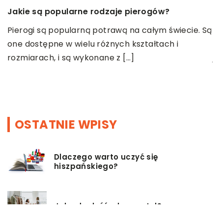
Jakie są popularne rodzaje pierogów?
C
r
Pierogi są popularną potrawą na całym świecie. Są
one dostępne w wielu różnych kształtach i
N
rozmiarach, i są wykonane z […]
j
ku
p
c
OSTATNIE WPISY
Dlaczego warto uczyć się
hiszpańskiego?
Jak odnaleźć własny styl?