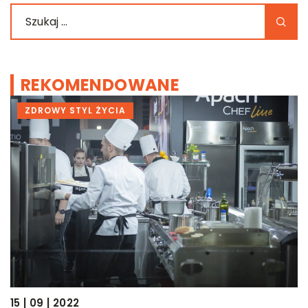
REKOMENDOWANE
ZDROWY STYL ŻYCIA
15 | 09 | 2022
04