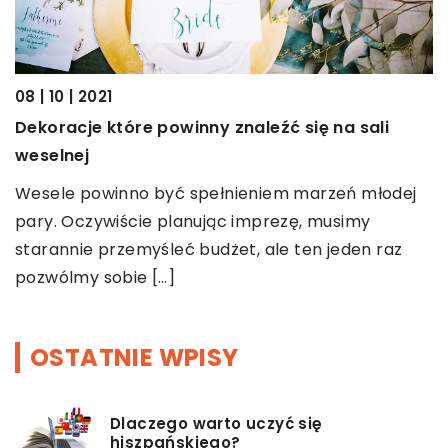
13 | 07 | 2021
óre powinny znaleźć się na sali
Jakie działania
architektonicz
nno być spełnieniem marzeń młodej
Podejmując decy
ście planując imprezę, musimy
uruchamiamy og
zemyśleć budżet, ale ten jeden raz
procesów. Wszyst
ie […]
warunków zabudow
OSTATNIE WPISY
Dlaczego warto uczyć się
hiszpańskiego?