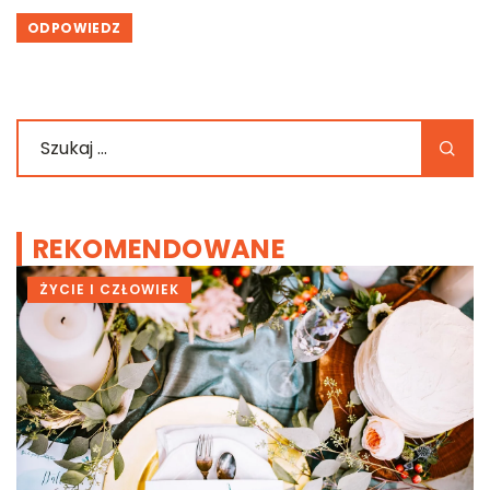
ODPOWIEDZ
REKOMENDOWANE
ŁOWIEK
BUDOWNICTWO