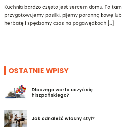
W
w
Kuchnia bardzo często jest sercem domu. To tam
r
i
przygotowujemy posiłki, pijemy poranną kawę lub
herbatę i spędzamy czas na pogawędkach […]
R
w
a
b
OSTATNIE WPISY
Dlaczego warto uczyć się
hiszpańskiego?
Jak odnaleźć własny styl?