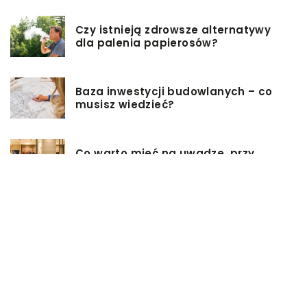
Czy istnieją zdrowsze alternatywy
dla palenia papierosów?
Baza inwestycji budowlanych – co
musisz wiedzieć?
Co warto mieć na uwadze, przy
wyborze damskiej torebki?
Modne torebki na sezon zimowy
Urządzamy kuchnie
Zalety stosowania folii stretch
Najlepsze programy do projektowania