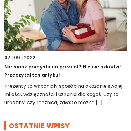
02 | 09 | 2022
0
Nie masz pomysłu na prezent? Nic nie szkodzi!
J
Przeczytaj ten artykuł!
i
Prezenty to wspaniały sposób na okazanie swojej
W
miłości, wdzięczności i uznania dla kogoś. Czy to
u
urodziny, czy rocznica, zawsze można […]
w
OSTATNIE WPISY