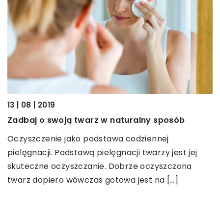
03
P
13 | 08 | 2019
w
Zadbaj o swoją twarz w naturalny sposób
S
Oczyszczenie jako podstawa codziennej
k
pielęgnacji. Podstawą pielęgnacji twarzy jest jej
s
skuteczne oczyszczanie. Dobrze oczyszczona
twarz dopiero wówczas gotowa jest na […]
ez