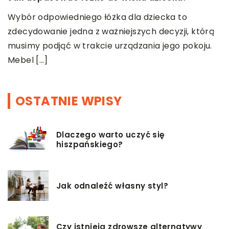
m
Wybór odpowiedniego łóżka dla dziecka to
w
p
zdecydowanie jedna z ważniejszych decyzji, którą
musimy podjąć w trakcie urządzania jego pokoju.
Mebel […]
OSTATNIE WPISY
Dlaczego warto uczyć się
hiszpańskiego?
Jak odnaleźć własny styl?
Czy istnieją zdrowsze alternatywy