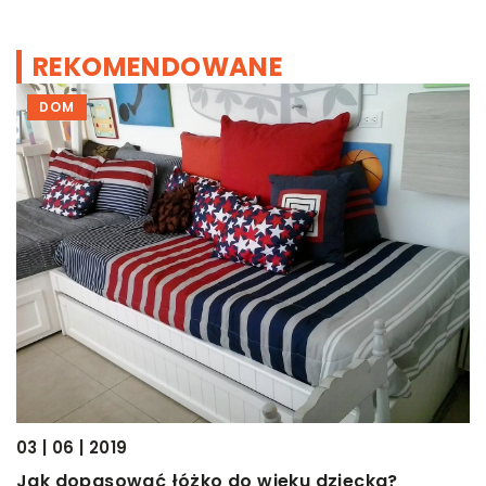
REKOMENDOWANE
DOM
17
R
03 | 06 | 2019
Jak dopasować łóżko do wieku dziecka?
J