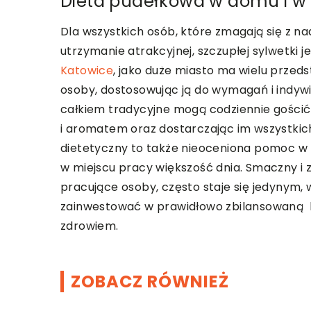
Dieta pudełkowa w domu i w
Dla wszystkich osób, które zmagają się z n
utrzymanie atrakcyjnej, szczupłej sylwetki j
Katowice
, jako duże miasto ma wielu przedst
osoby, dostosowując ją do wymagań i indyw
całkiem tradycyjne mogą codziennie gośc
i aromatem oraz dostarczając im wszystki
dietetyczny to także nieoceniona pomoc w 
w miejscu pracy większość dnia. Smaczny i 
pracujące osoby, często staje się jedynym,
zainwestować w prawidłowo zbilansowaną ku
zdrowiem.
ZOBACZ RÓWNIEŻ