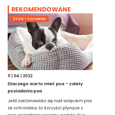
REKOMENDOWANE
28 | 11 | 201
ŻYCIE I CZŁOWIEK
ŻYCIE I 
Najstarsz
Chełmno, Zł
Bydgoszcz,
tylko niek
miast, o kt
11 | 04 | 2022
ą?
Dlaczego warto mieć psa – zalety
posiadania psa
ie
Jeśli zastanawiasz się nad wzięciem psa
ze schroniska, to korzyści płynące z