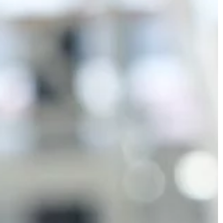
MOTO & TECH
lski
isz, Toruń,
wiebodzice – to
arszych polskich
orii dowiedzieć […]
17 | 07 | 2019
Jak bezpiecznie jeździć autem zim
Jazda samochodem podczas
prawdziwej, śnieżnej zimy to wyzwan
właściwie dla każdego kierowcy, a z