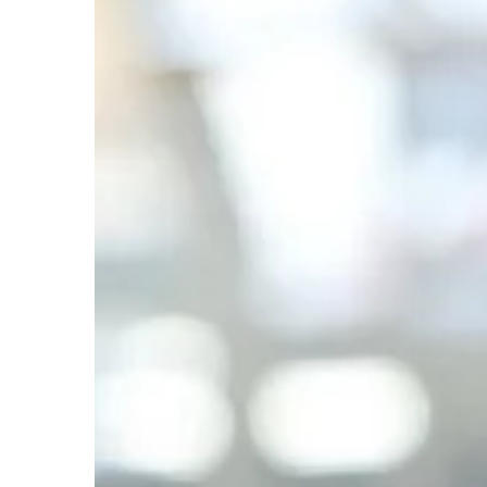
28 | 11 | 2019
ŻYCIE I CZŁOWIEK
Najstarsze miasta Po
Chełmno, Złotoryja, Kal
Bydgoszcz, Byczyna, Ś
tylko niektóre z najst
miast, o których z hist