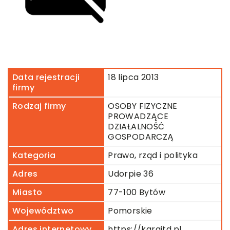
Data rejestracji
18 lipca 2013
firmy
Rodzaj firmy
OSOBY FIZYCZNE
PROWADZĄCE
DZIAŁALNOŚĆ
GOSPODARCZĄ
Kategoria
Prawo, rząd i polityka
Adres
Udorpie 36
Miasto
77-100 Bytów
Województwo
Pomorskie
Adres internetowy
https://karaitd.pl