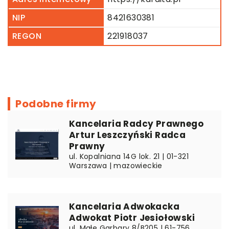
NIP
8421630381
REGON
221918037
Podobne firmy
Kancelaria Radcy Prawnego
Artur Leszczyński Radca
Prawny
ul. Kopalniana 14G lok. 21 | 01-321
Warszawa | mazowieckie
Kancelaria Adwokacka
Adwokat Piotr Jesiołowski
ul. Małe Garbary 8/B205 | 61-756