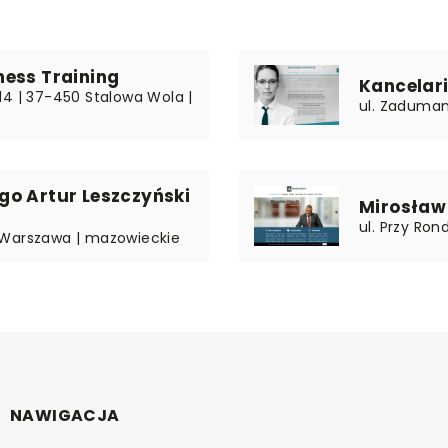
ess Training
Kancelar
. 14 | 37-450 Stalowa Wola |
ul. Zaduman
o Artur Leszczyński
Mirosław
ul. Przy Ron
21 Warszawa | mazowieckie
NAWIGACJA