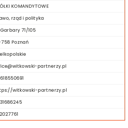
PÓŁKI KOMANDYTOWE
awo, rząd i polityka
. Garbary 71/105
-758 Poznań
elkopolskie
fice@witkowski-partnerzy.pl
618550691
tps://witkowski-partnerzy.pl
31686245
2027761