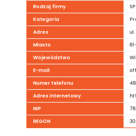
Rodzaj firmy
S
Kategoria
Pr
Adres
ul
Miasto
61
Województwo
Wi
E-mail
of
Numer telefonu
48
Adres internetowy
ht
NIP
78
REGON
30