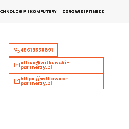
CHNOLOGIA I KOMPUTERY
ZDROWIE I FITNESS
48618550691
office@witkowski-
partnerzy.pl
https://witkowski-
partnerzy.pl