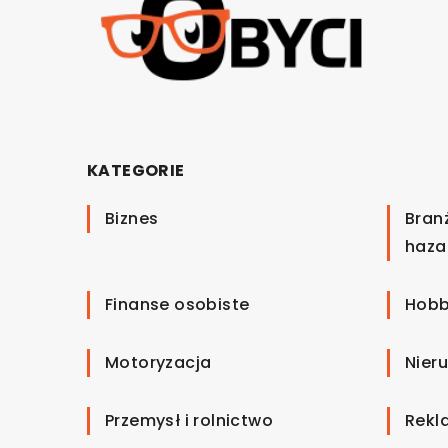
KATEGORIE
Biznes
Bran
haza
Finanse osobiste
Hobb
Motoryzacja
Nier
Przemysł i rolnictwo
Rekl