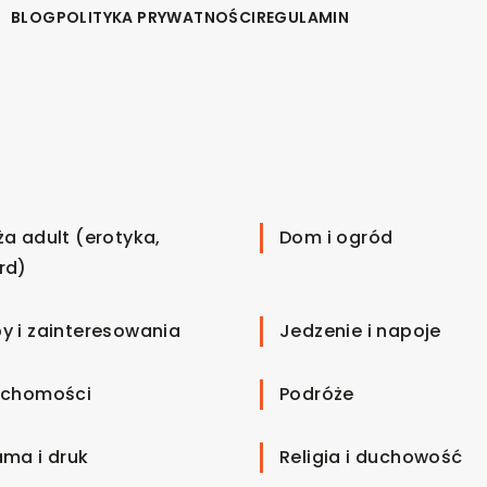
BLOG
POLITYKA PRYWATNOŚCI
REGULAMIN
ża adult (erotyka,
Dom i ogród
rd)
y i zainteresowania
Jedzenie i napoje
uchomości
Podróże
ama i druk
Religia i duchowość